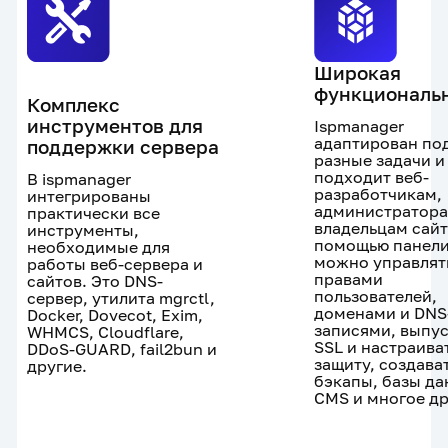
Широкая
функциональ
Комплекс
инструментов для
Ispmanager
адаптирован по
поддержки сервера
разные задачи и
подходит веб-
В ispmanager
разработчикам,
интегрированы
администратора
практически все
владельцам сайт
инструменты,
помощью панел
необходимые для
можно управлят
работы веб-сервера и
правами
сайтов. Это DNS-
пользователей,
сервер, утилита mgrctl,
доменами и DNS
Docker, Dovecot, Exim,
записями, выпус
WHMCS, Cloudflare,
SSL и настраива
DDoS-GUARD, fail2bun и
защиту, создава
другие.
бэкапы, базы да
CMS и многое д