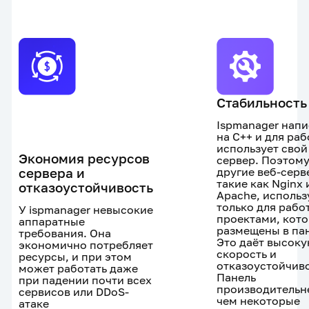
Стабильность
Ispmanager нап
на С++ и для ра
использует свой
Экономия ресурсов
сервер. Поэтом
сервера и
другие веб-серв
такие как Nginx 
отказоустойчивость
Apache, использ
только для рабо
У ispmanager невысокие
проектами, кот
аппаратные
размещены в па
требования. Она
Это даёт высок
экономично потребляет
скорость и
ресурсы, и при этом
отказоустойчиво
может работать даже
Панель
при падении почти всех
производительн
сервисов или DDoS-
чем некоторые
атаке