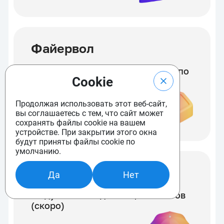
Файервол
Настройка фильтрации трафика по
Cookie
IP
Продолжая использовать этот веб-сайт,
вы соглашаетесь с тем, что сайт может
сохранять файлы cookie на вашем
устройстве. При закрытии этого окна
будут приняты файлы cookie по
умолчанию.
Антивирус Dr.Web
Да
Нет
Модуль Dr.Web для защиты сайтов
(скоро)