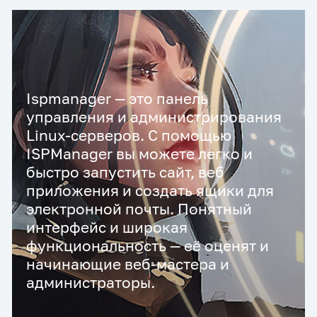
Ispmanager — это панель
управления и администрирования
Linux-серверов. С помощью
ISPManager вы можете легко и
быстро запустить сайт, веб
приложения и создать ящики для
электронной почты. Понятный
интерфейс и широкая
функциональность — её оценят и
начинающие веб-мастера и
администраторы.