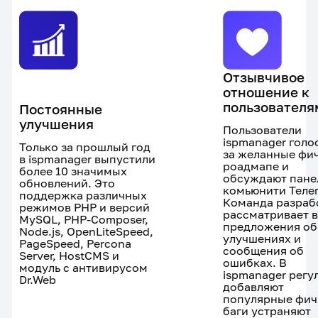
Отзывчивое
отношение к
пользователя
Постоянные
улучшения
Пользователи
ispmanager голо
Только за прошлый год
за желанные фич
в ispmanager выпустили
роадмапе и
более 10 значимых
обсуждают пане
обновлений. Это
комьюнити Теле
поддержка различных
Команда разраб
режимов PHP и версий
рассматривает 
MySQL, PHP-Composer,
предложения об
Node.js, OpenLiteSpeed,
улучшениях и
PageSpeed, Percona
сообщения об
Server, HostCMS и
ошибках. В
модуль с антивирусом
ispmanager регу
Dr.Web
добавляют
популярные фич
баги устраняют