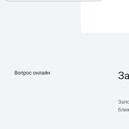
Вопрос онлайн
З
Запо
бли