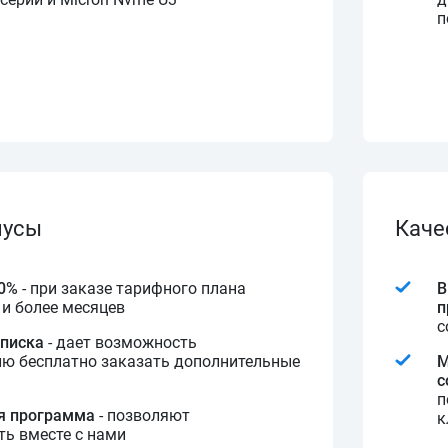
п
нусы
Каче
10%
- при заказе тарифного плана
В
 и более месяцев
п
с
дписка
- дает возможность
лю бесплатно заказать дополнительные
М
с
п
я программа
- позволяют
к
ь вместе с нами