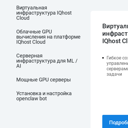
Виртуальная
инфраструктура IQhost
Cloud
Виртуал
Облачные GPU
инфраст
вычисления на платформе
IQhost C
IQhost Cloud
Серверная
Гибкое со
инфраструктура для ML /
управлен
AI
серверам
задачи
Мощные GPU серверы
Установка и настройка
openclaw bot
Подроб