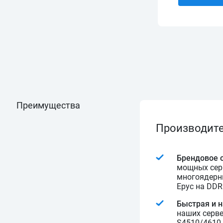
Преимущества
Производите
Брендовое 
мощных серв
многоядерн
Epyc на DDR
Быстрая и 
наших серве
S4510/4610 