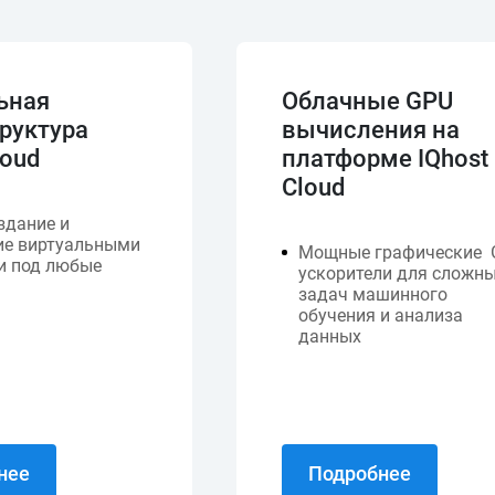
ьная
Облачные GPU
руктура
вычисления на
loud
платформе IQhost
Cloud
здание и
ие виртуальными
Мощные графические 
и под любые
ускорители для сложн
задач машинного
обучения и анализа
данных
нее
Подробнее