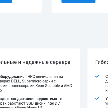
льные и надежные сервера
Гибк
оборудование
- HPC вычисления на
С
ерах DELL, Supermicro серии с
д
ыми процессорами Xeon Scalable и AMD
в
5
к
надежная дисковая подсистема
- в
У
рах работают SSD диски Intel DC
у
серии и Micron Nvme U3
д