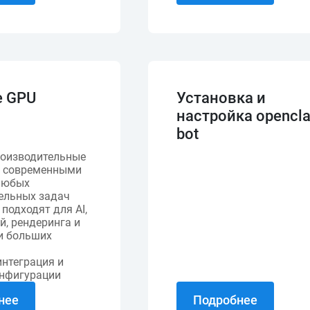
 GPU
Установка и
ы
настройка opencl
bot
оизводительные
с современными
любых
ельных задач
подходят для AI,
й, рендеринга и
и больших
интеграция и
онфигурации
нее
Подробнее