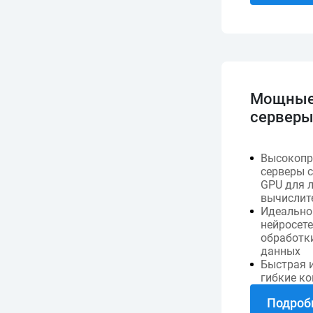
Мощные
сервер
Высокопр
серверы 
GPU для 
вычислит
Идеально 
нейросете
обработк
данных
Быстрая 
гибкие к
Подроб