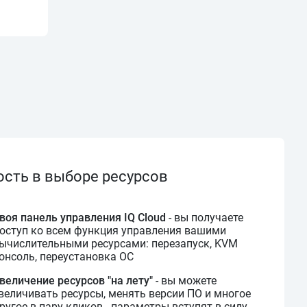
ость в выборе ресурсов
воя панель управления IQ Cloud
- вы получаете
оступ ко всем функция управления вашими
ычислительными ресурсами: перезапуск, KVM
онсоль, переустановка ОС
величение ресурсов "на лету"
- вы можете
величивать ресурсы, менять версии ПО и многое
ругое в пару кликов - параметры вступят в силу