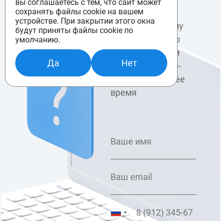
вы соглашаетесь с тем, что сайт может
сохранять файлы cookie на вашем
устройстве. При закрытии этого окна
Заполните форму
будут приняты файлы cookie по
и наш менеджер
умолчанию.
свяжется с вами
Да
Нет
по указанному e-
mail в ближайшее
время